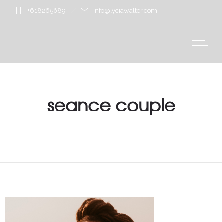
+618265689
info@lyciawalter.com
seance couple