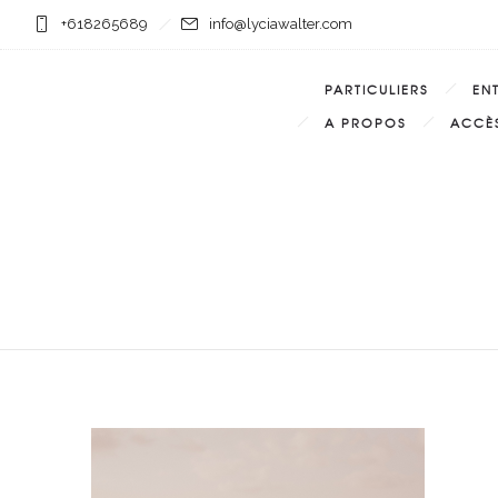
+618265689
info@lyciawalter.com
PARTICULIERS
EN
A PROPOS
ACCÈS