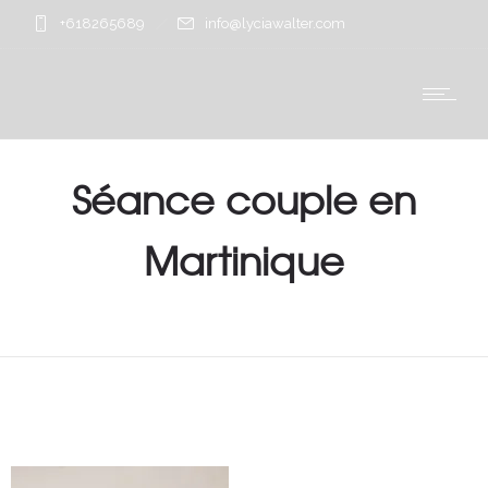
+618265689
info@lyciawalter.com
Séance couple en
Martinique