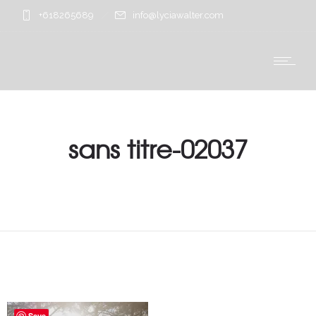
+618265689
info@lyciawalter.com
sans titre-02037
Save