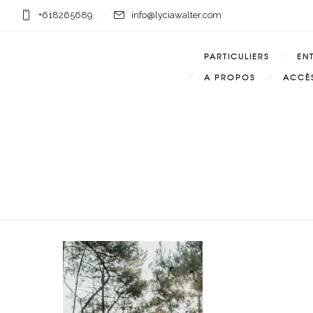
+618265689
info@lyciawalter.com
PARTICULIERS
EN
A PROPOS
ACCÈS