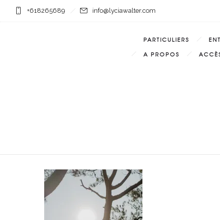
+618265689
info@lyciawalter.com
PARTICULIERS
EN
A PROPOS
ACCÈS