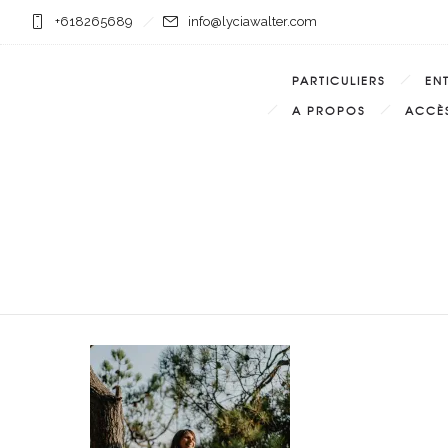
+618265689
info@lyciawalter.com
PARTICULIERS
EN
A PROPOS
ACCÈS