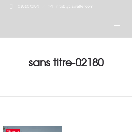
+618265689
info@lyciawalter.com
sans titre-02180
Save