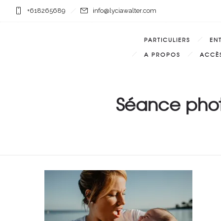
+618265689
info@lyciawalter.com
PARTICULIERS
EN
A PROPOS
ACCÈS
Séance phot