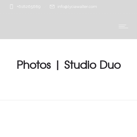
+618265689
info@lyciawalter.com
Photos | Studio Duo