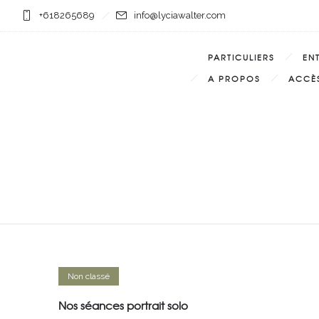
+618265689
info@lyciawalter.com
PARTICULIERS
EN
A PROPOS
ACCÈS
Non classé
Nos séances portrait solo