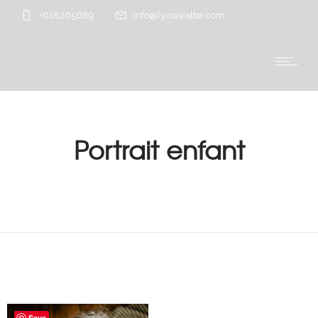
+618265689
info@lyciawalter.com
Portrait enfant
Save