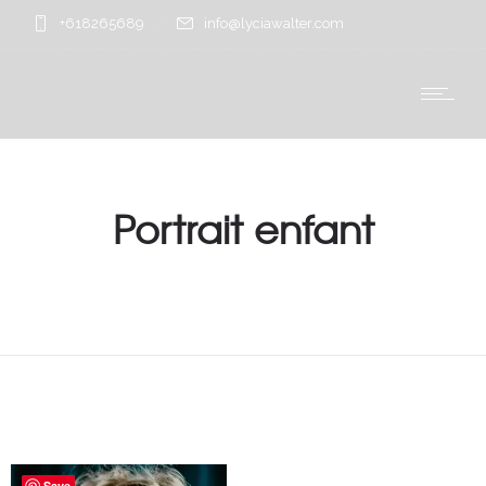
+618265689
info@lyciawalter.com
Portrait enfant
Save