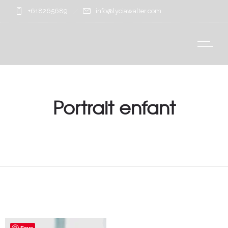
+618265689
info@lyciawalter.com
Portrait enfant
Save