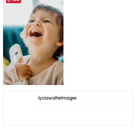
lyciawalterimages