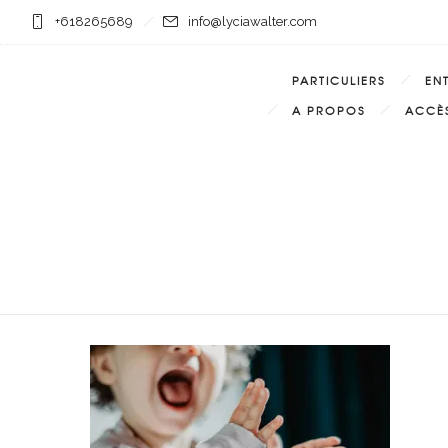
+618265689
info@lyciawalter.com
PARTICULIERS
EN
A PROPOS
ACCÈS