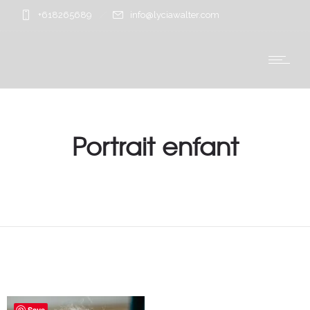
+618265689
info@lyciawalter.com
Portrait enfant
Save