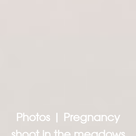
Photos | Pregnancy
shoot in the meadows